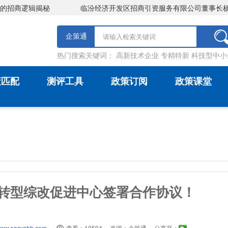
商逻辑揭秘
临汾经济开发区招商引资服务有限公司董事长杨秀娟
企策通
热门搜索关键词：
高新技术企业
专精特新
科技型中小
策匹配
测评工具
政策订阅
政策课堂
转型综改促进中心签署合作协议！
ww.easyshb.com
查看：10594
来源：企策通
分享至：