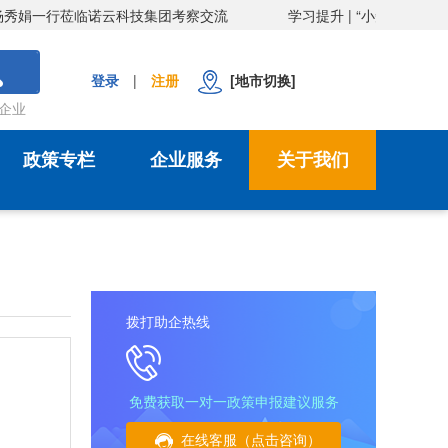
一行莅临诺云科技集团考察交流
学习提升 | “小知识”传递“
登录
|
注册
[地市切换]
企业
政策专栏
企业服务
关于我们
拨打助企热线
免费获取一对一政策申报建议服务
在线客服（点击咨询）