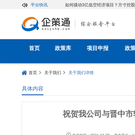
力量 擘画合作新图景
平台快讯
如何撬动3亿低空经济项目？方寸控股的招
首页
政策库
项目申报
政
`
首页
关于我们
关于我们详情
具体内容
祝贺我公司与晋中市
发布时间：2021-04-28
发布平台：
w