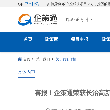
新图景
如何撬动3亿低空经济项目？方寸控股的招商逻辑揭秘
平台快讯
首页
政策库
项目申报
政
`
首页
关于我们
关于我们详情
具体内容
喜报！企策通荣获长治高新
发布时间：2023-03-22
发布平台：
www.ea