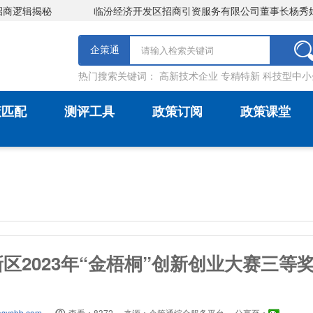
临汾经济开发区招商引资服务有限公司董事长杨秀娟一行莅临诺云
企策通
热门搜索关键词：
高新技术企业
专精特新
科技型中小
策匹配
测评工具
政策订阅
政策课堂
区2023年“金梧桐”创新创业大赛三等
syshb.com
查看：8372
来源：企策通综合服务平台
分享至：